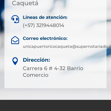
Caquetá
Líneas de atención:

(+57) 3219448014
Correo electrónico:

unicapuertoricocaqueta@supernotariado.g
Dirección:

Carrera 6 # 4-32 Barrio
Comercio