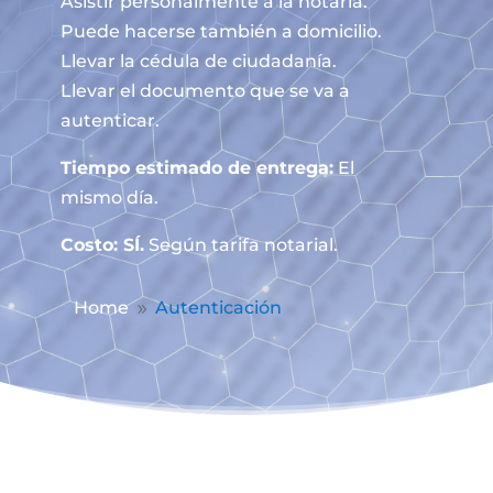
Asistir personalmente a la notaría.
Puede hacerse también a domicilio.
Llevar la cédula de ciudadanía.
Llevar el documento que se va a
autenticar.
Tiempo estimado de entrega:
El
mismo día.
Costo: SÍ.
Según tarifa notarial.
Home
Autenticación
9