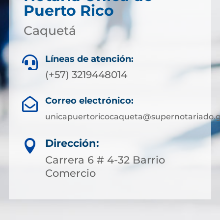
Puerto Rico
Caquetá
Líneas de atención:

(+57) 3219448014
Correo electrónico:

unicapuertoricocaqueta@supernotariado.g
Dirección:

Carrera 6 # 4-32 Barrio
Comercio