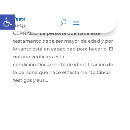
Abrir barra de herramientas
Testamento Cerrado
REQUISITOS PARA EL TESTAMENTO
CERRADO: La persona que hace este
testamento debe ser mayor de edad y por
lo tanto está en capacidad para hacerlo. El
notario verificara esta
condición.Documento de identificación de
la persona que hace el testamento.Cinco
testigos y sus...