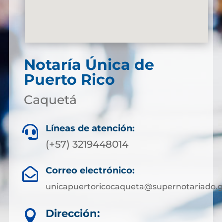
Notaría Única de
Puerto Rico
Caquetá
Líneas de atención:

(+57) 3219448014
Correo electrónico:

unicapuertoricocaqueta@supernotariado.g
Dirección:
