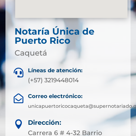
Notaría Única de
Puerto Rico
Caquetá
Líneas de atención:

(+57) 3219448014
Correo electrónico:

unicapuertoricocaqueta@supernotariado.g
Dirección:

Carrera 6 # 4-32 Barrio