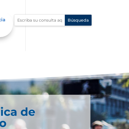
cia
ica de
co