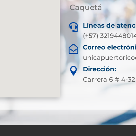
Caquetá
Líneas de atenc

(+57) 321944801
Correo electrón

unicapuertoric
Dirección:

Carrera 6 # 4-3