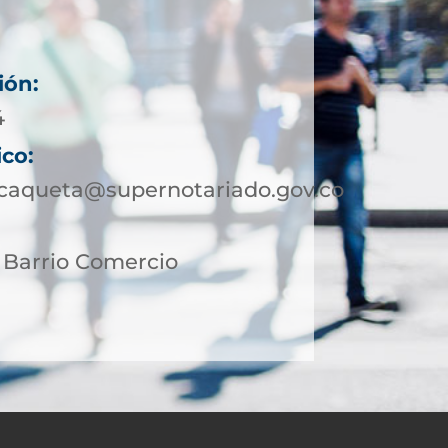
ión:
4
ico:
ocaqueta@supernotariado.gov.co
2 Barrio Comercio