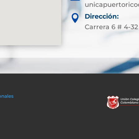
unicapuertoric
Dirección:

Carrera 6 # 4-3
onales