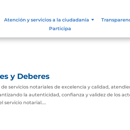
tivas de los procesos
Atención y servicios a la ciudadanía
Transparen
Participa
nes y Deberes
n de servicios notariales de excelencia y calidad, atendi
antizando la autenticidad, confianza y validez de los act
servicio notarial....