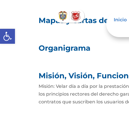
Mapas y cartas descrip
Inicio
Abrir barra de herramientas
Organigrama
Misión, Visión, Funcio
Misión: Velar día a día por la prestació
los principios rectores del derecho gar
contratos que suscriben los usuarios del 