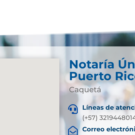
Notaría Ún
Puerto Ri
Caquetá
Líneas de atenc

(+57) 321944801
Correo electrón
