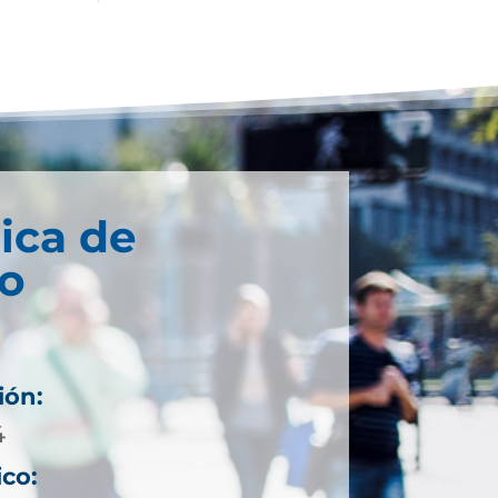
ica de
co
ión:
4
ico: