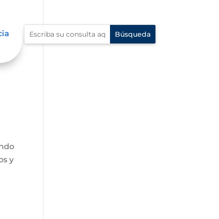
cia
endo
os y