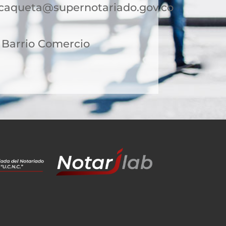
ocaqueta@supernotariado.gov.co
2 Barrio Comercio