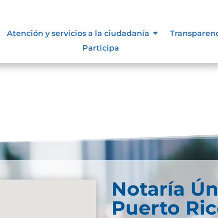
ue les aplique de interés.
Atención y servicios a la ciudadanía
Transparen
Participa
Notaría Ún
Puerto Ri