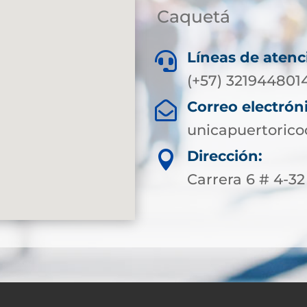
Caquetá
Líneas de atenc

(+57) 321944801
Correo electrón

unicapuertoric
Dirección:

Carrera 6 # 4-3