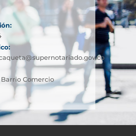
ión:
4
ico:
ocaqueta@supernotariado.gov.co
2 Barrio Comercio