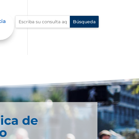
cia
ica de
co