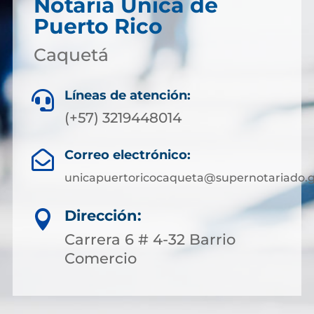
Notaría Única de
Puerto Rico
Caquetá
Líneas de atención:

(+57) 3219448014
Correo electrónico:

unicapuertoricocaqueta@supernotariado.g
Dirección:

Carrera 6 # 4-32 Barrio
Comercio