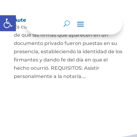
Abrir barra de herramientas
Autenticaciones
Es cuando el notario da testimonio escrito
de que las firmas que aparecen en un
documento privado fueron puestas en su
presencia, estableciendo la identidad de los
firmantes y dando fe del día en que el
hecho ocurrió. REQUISITOS: Asistir
personalmente a la notaría....