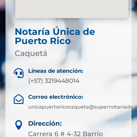
Notaría Única de
Puerto Rico
Caquetá
Líneas de atención:

(+57) 3219448014
Correo electrónico:

unicapuertoricocaqueta@supernotariado.g
Dirección:

Carrera 6 # 4-32 Barrio