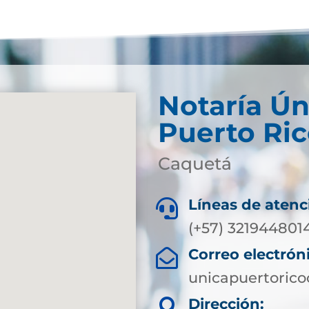
Notaría Ún
Puerto Ri
Caquetá
Líneas de atenc

(+57) 321944801
Correo electrón

unicapuertoric
Dirección:
