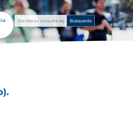
cia
).