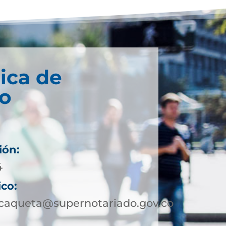
ica de
co
ión:
4
ico:
ocaqueta@supernotariado.gov.co