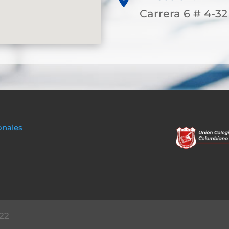
Carrera 6 # 4-3
onales
22