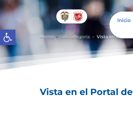
Inicio
Abrir barra de herramientas
Home
Sin categoría
Vista en el Port
9
9
Vista en el Portal d