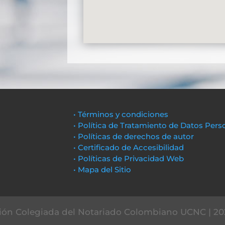
• Términos y condiciones
• Política de Tratamiento de Datos Pers
• Políticas de derechos de autor
• Certificado de Accesibilidad
• Políticas de Privacidad Web
• Mapa del Sitio
ón Colegiada del Notariado Colombiano UCNC | 20