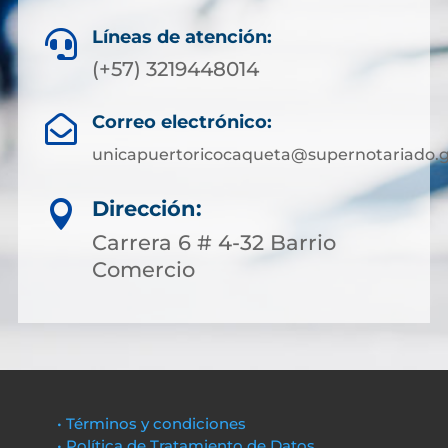
Líneas de atención:

(+57) 3219448014
Correo electrónico:

unicapuertoricocaqueta@supernotariado.g
Dirección:

Carrera 6 # 4-32 Barrio
Comercio
• Términos y condiciones
• Política de Tratamiento de Datos