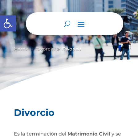
Abrir barra de herramientas
Home
Divorcio
Divorcio
9
9
Divorcio
Es la terminación del
Matrimonio Civil
y se