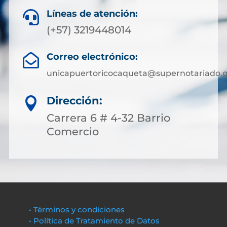
Líneas de atención:

(+57) 3219448014
Correo electrónico:

unicapuertoricocaqueta@supernotariado.g
Dirección:

Carrera 6 # 4-32 Barrio
Comercio
• Términos y condiciones
• Política de Tratamiento de Datos