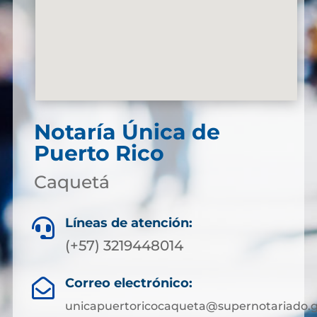
Notaría Única de
Puerto Rico
Caquetá
Líneas de atención:

(+57) 3219448014
Correo electrónico:

unicapuertoricocaqueta@supernotariado.g