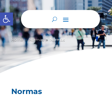
Abrir barra de herramientas
Home
Normas
Normas
9
9
Normas