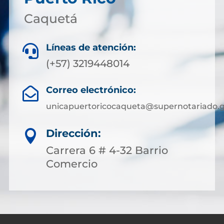
Caquetá
Líneas de atención:

(+57) 3219448014
Correo electrónico:

unicapuertoricocaqueta@supernotariado.g
Dirección:

Carrera 6 # 4-32 Barrio
Comercio