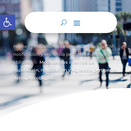
Abrir barra de herramientas
Home
Mecanismos internos de supervisión,
9
notificación y vigilancia pertinente del sujeto
obligado
Mecanismos internos de
9
supervisión, notificación y vigilancia pertinente
del sujeto obligado