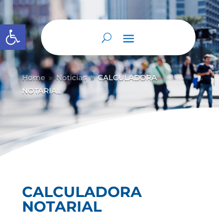
Abrir barra de herramientas
Home
Noticias
CALCULADORA
9
9
NOTARIAL
CALCULADORA
NOTARIAL